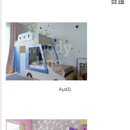
Αμάξι