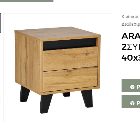
Κωδικός
Διαθεσι
ARA
2ΣΥ
40x
Ρ
Ρ