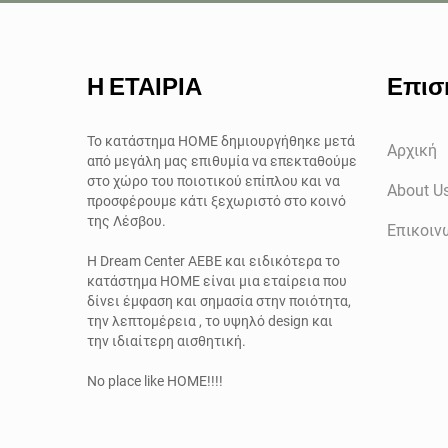
Η ΕΤΑΙΡΙΑ
Επισ
Το κατάστημα ΗΟΜΕ δημιουργήθηκε μετά
Αρχική
από μεγάλη μας επιθυμία να επεκταθούμε
στο χώρο του ποιοτικού επίπλου και να
About U
προσφέρουμε κάτι ξεχωριστό στο κοινό
της Λέσβου.
Επικοιν
Η
Dream Center AEBE
και ειδικότερα το
κατάστημα
ΗΟΜΕ
είναι μια εταίρεια που
δίνει έμφαση και σημασία στην ποιότητα,
την λεπτομέρεια , το υψηλό
design
και
την ιδιαίτερη αισθητική.
No place like HOME!!!!