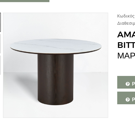
Κωδικός
Διαθεσι
AMA
BIT
ΜΑΡ
Ρ
Ρ