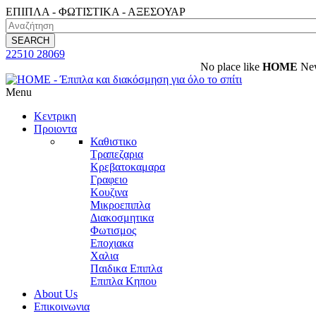
ΕΠΙΠΛΑ - ΦΩΤΙΣΤΙΚΑ - ΑΞΕΣΟΥΑΡ
SEARCH
22510 28069
Νο place like
HOME
New De
Menu
Κεντρικη
Προιοντα
Καθιστικο
Τραπεζαρια
Κρεβατοκαμαρα
Γραφειο
Κουζινα
Μικροεπιπλα
Διακοσμητικα
Φωτισμος
Εποχιακα
Χαλια
Παιδικα Επιπλα
Επιπλα Κηπου
About Us
Επικοινωνια