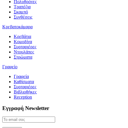
Πολυθρόνες
Τραπέζια
Σκαμπό
Συνθέσεις
Κρεβατοκάμαρα
Κρεβάτια
Κομοδίνα
Συρταριέρες
Ντουλάπες
Στρώματα
Γραφείο
Γραφεία
Καθίσματα
Συρταριέρες
Βιβλιοθήκες
Reception
Εγγραφή
Newsletter