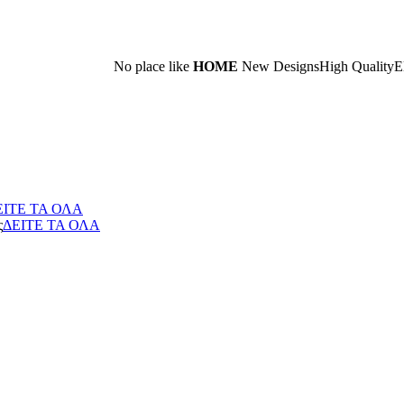
Νο place like
HOME
New Designs
High Quality
Elegance
ΕΙΤΕ ΤΑ ΟΛΑ
ς
ΔΕΙΤΕ ΤΑ ΟΛΑ