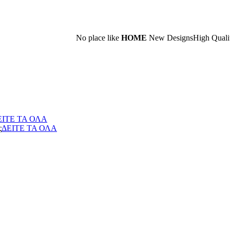
Νο place like
HOME
New Designs
High Quality
Elegance
ΕΙΤΕ ΤΑ ΟΛΑ
ς
ΔΕΙΤΕ ΤΑ ΟΛΑ