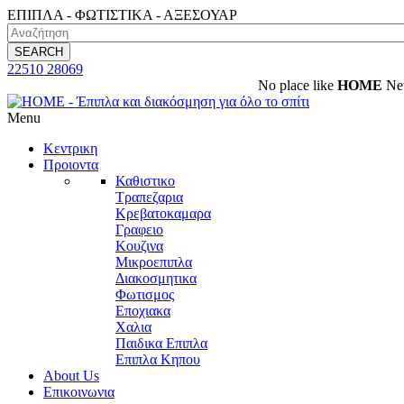
ΕΠΙΠΛΑ - ΦΩΤΙΣΤΙΚΑ - ΑΞΕΣΟΥΑΡ
SEARCH
22510 28069
Νο place like
HOME
New D
Menu
Κεντρικη
Προιοντα
Καθιστικο
Τραπεζαρια
Κρεβατοκαμαρα
Γραφειο
Κουζινα
Μικροεπιπλα
Διακοσμητικα
Φωτισμος
Εποχιακα
Χαλια
Παιδικα Επιπλα
Επιπλα Κηπου
About Us
Επικοινωνια