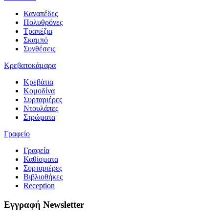
Καναπέδες
Πολυθρόνες
Τραπέζια
Σκαμπό
Συνθέσεις
Κρεβατοκάμαρα
Κρεβάτια
Κομοδίνα
Συρταριέρες
Ντουλάπες
Στρώματα
Γραφείο
Γραφεία
Καθίσματα
Συρταριέρες
Βιβλιοθήκες
Reception
Εγγραφή
Newsletter