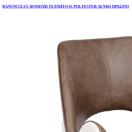
RANUNCULUS ΛΟΥΛΟΥΔΙ ΤΕΧΝΗΤΟ 61 POLYESTER ΛΕΥΚΟ ΠΡΑΣΙΝΟ